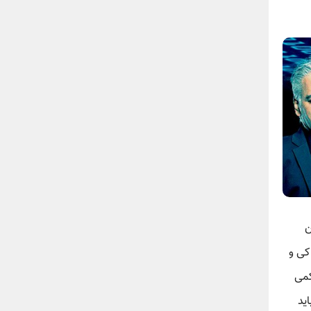
ن
کی و
کمی
ید