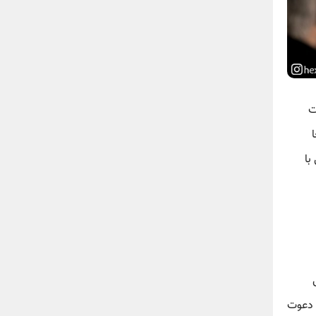
ت
با
ت دعوت