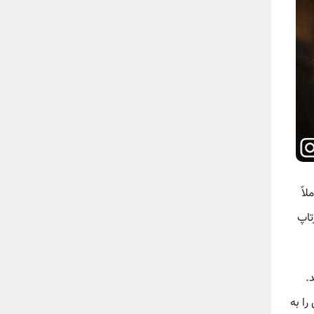
اً
تاپ
.
را به