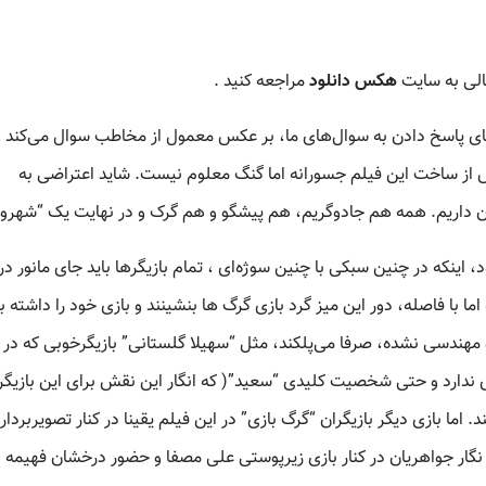
لی به سایت
هکس دانلود
مراجعه کنید .
 جای پاسخ دادن به سوال‌های ما، بر عکس معمول از مخاطب سوال می‌کند و 
ش از ساخت این فیلم جسورانه اما گنگ معلوم نیست. شاید اعتراضی به
مان داریم. همه هم جادوگریم، هم پیشگو و هم گرک و در نهایت یک “شهرون
د، اینکه در چنین سبکی با چنین سوژه‌ای ، تمام بازیگرها باید جای مانور در
ما با فاصله، دور این میز گرد بازی گرگ ها بنشینند و بازی خود را داشته ب
مهندسی نشده، صرفا می‌پلکند، مثل “سهیلا گلستانی” بازیگرخوبی که در
 ندارد و حتی شخصیت کلیدی “سعید”( که انگار این نقش برای این بازیگر
 اما بازی دیگر بازیگران “گرگ بازی” در این فیلم یقینا در کنار تصویربردار
ه نگار جواهریان در کنار بازی زیرپوستی علی مصفا و حضور درخشان فهیمه 