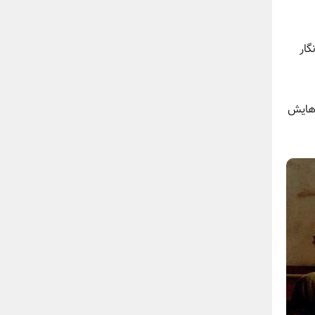
گار
رهایش