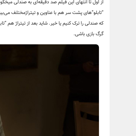
از اول تا انتهای این فیلم صد دقیقه‌ای به صندلی میخکو
“تابلو”های پشت سر هم با عناوین و تیتراژمختلف می‌بین
که صندلی را ترک کنیم یا خیر. شاید بعد از تیتراژ هم “تا
گرگ بازی باشی.