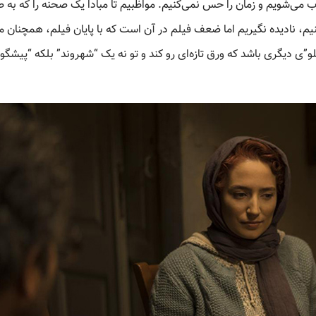
ب می‌شویم و زمان را حس نمی‌کنیم. مواظبیم تا مبادا یک صحنه را که به 
یم، نادیده نگیریم اما ضعف فیلم در آن است که با پایان فیلم، همچنان م
بلو”ی دیگری باشد که ورق تازه‌ای رو کند و تو نه یک “شهروند” بلکه “پیشگو