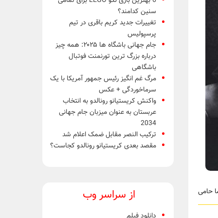
6 بهترین بازی لگو LEGO برای تمامی
سنین کدامند؟
تغییرات جدید کریم باقری در تیم
پرسپولیس
جام جهانی باشگاه ها ۲۰۲۵: همه چیز
درباره بزرگ ترین تورنمنت فوتبال
باشگاهی
مرگ غم انگیز رئیس جمهور آمریکا با یک
سرماخوردگی + عکس
واکنش کریستیانو رونالدو به انتخاب
عربستان به عنوان میزبان جام جهانی
2034
ترکیب النصر مقابل ضمک اعلام شد
مقصد بعدی کریستیانو رونالدو کجاست؟
از سراسر وب
دانلود فیلم