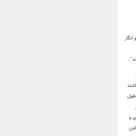
انگار
د”.
اشند
 طول
ی و
امن