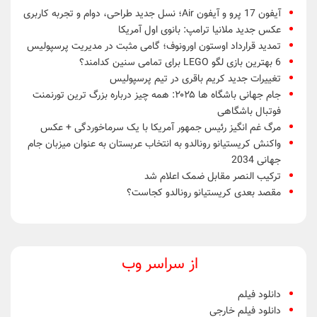
آیفون 17 پرو و آیفون Air؛ نسل جدید طراحی، دوام و تجربه کاربری
عکس جدید ملانیا ترامپ: بانوی اول آمریکا
تمدید قرارداد اوستون اورونوف؛ گامی مثبت در مدیریت پرسپولیس
6 بهترین بازی لگو LEGO برای تمامی سنین کدامند؟
تغییرات جدید کریم باقری در تیم پرسپولیس
جام جهانی باشگاه ها ۲۰۲۵: همه چیز درباره بزرگ ترین تورنمنت
فوتبال باشگاهی
مرگ غم انگیز رئیس جمهور آمریکا با یک سرماخوردگی + عکس
واکنش کریستیانو رونالدو به انتخاب عربستان به عنوان میزبان جام
جهانی 2034
ترکیب النصر مقابل ضمک اعلام شد
مقصد بعدی کریستیانو رونالدو کجاست؟
از سراسر وب
دانلود فیلم
دانلود فیلم خارجی