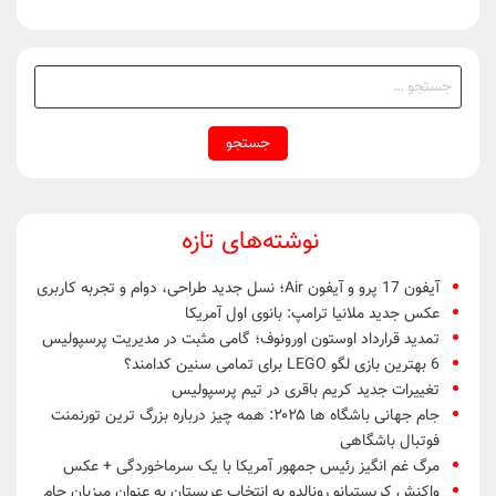
جستجو
برای:
نوشته‌های تازه
آیفون 17 پرو و آیفون Air؛ نسل جدید طراحی، دوام و تجربه کاربری
عکس جدید ملانیا ترامپ: بانوی اول آمریکا
تمدید قرارداد اوستون اورونوف؛ گامی مثبت در مدیریت پرسپولیس
6 بهترین بازی لگو LEGO برای تمامی سنین کدامند؟
تغییرات جدید کریم باقری در تیم پرسپولیس
جام جهانی باشگاه ها ۲۰۲۵: همه چیز درباره بزرگ ترین تورنمنت
فوتبال باشگاهی
مرگ غم انگیز رئیس جمهور آمریکا با یک سرماخوردگی + عکس
واکنش کریستیانو رونالدو به انتخاب عربستان به عنوان میزبان جام