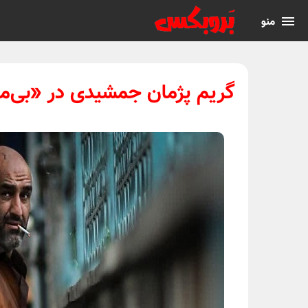
منو
گریم پژمان جمشیدی در «بی‌ما