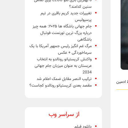
6 بهترین بازی لگو LEGO برای تمامی
سنین کدامند؟
تغییرات جدید کریم باقری در تیم
پرسپولیس
جام جهانی باشگاه ها ۲۰۲۵: همه چیز
درباره بزرگ ترین تورنمنت فوتبال
باشگاهی
مرگ غم انگیز رئیس جمهور آمریکا با یک
سرماخوردگی + عکس
واکنش کریستیانو رونالدو به انتخاب
عربستان به عنوان میزبان جام جهانی
2034
ترکیب النصر مقابل ضمک اعلام شد
مقصد بعدی کریستیانو رونالدو کجاست؟
از سراسر وب
دانلود فیلم