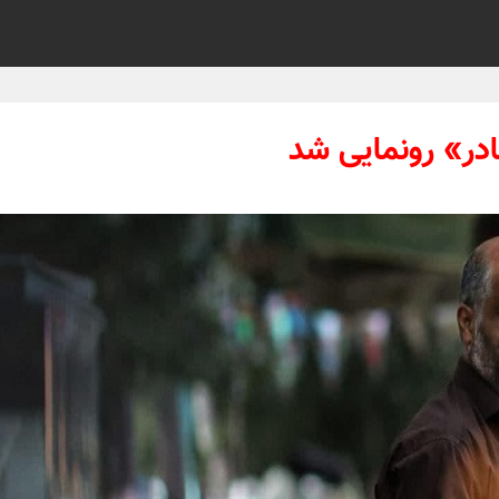
در» رونمایی شد