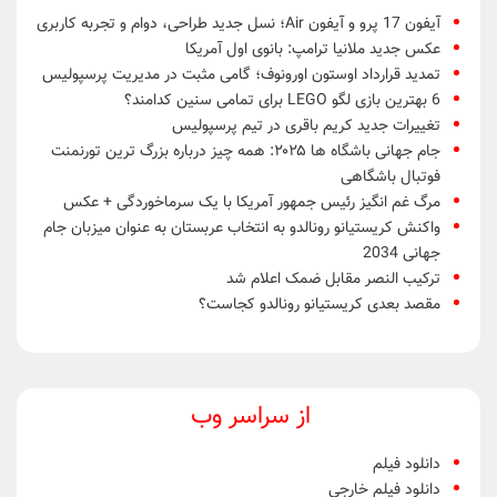
آیفون 17 پرو و آیفون Air؛ نسل جدید طراحی، دوام و تجربه کاربری
عکس جدید ملانیا ترامپ: بانوی اول آمریکا
تمدید قرارداد اوستون اورونوف؛ گامی مثبت در مدیریت پرسپولیس
6 بهترین بازی لگو LEGO برای تمامی سنین کدامند؟
تغییرات جدید کریم باقری در تیم پرسپولیس
جام جهانی باشگاه ها ۲۰۲۵: همه چیز درباره بزرگ ترین تورنمنت
فوتبال باشگاهی
مرگ غم انگیز رئیس جمهور آمریکا با یک سرماخوردگی + عکس
واکنش کریستیانو رونالدو به انتخاب عربستان به عنوان میزبان جام
جهانی 2034
ترکیب النصر مقابل ضمک اعلام شد
مقصد بعدی کریستیانو رونالدو کجاست؟
از سراسر وب
دانلود فیلم
دانلود فیلم خارجی