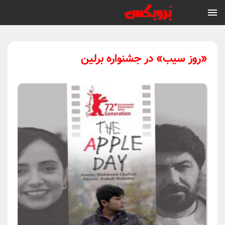
«روز سیب» در جشنواره برلین