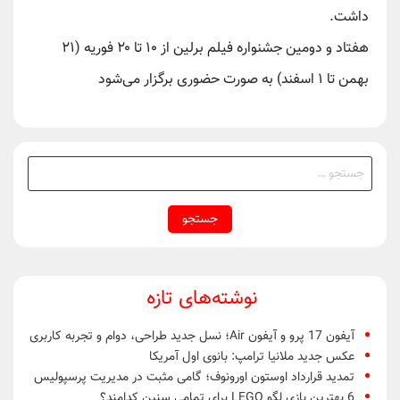
داشت.
هفتاد و دومین جشنواره فیلم برلین از ۱۰ تا ۲۰ فوریه (۲۱
بهمن تا ۱ اسفند) به صورت حضوری برگزار می‌شود
جستجو
برای:
نوشته‌های تازه
آیفون 17 پرو و آیفون Air؛ نسل جدید طراحی، دوام و تجربه کاربری
عکس جدید ملانیا ترامپ: بانوی اول آمریکا
تمدید قرارداد اوستون اورونوف؛ گامی مثبت در مدیریت پرسپولیس
6 بهترین بازی لگو LEGO برای تمامی سنین کدامند؟