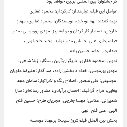
در جشنواره بین المللی برلین خواهد بود.
عوامل این فیلم عبارتند از: کارگردان: محمود غفاری
تهیه کننده: الهه نوبخت، نویسندگان: محمود غفاری، مهناز
جارچی، دستیار کار گردان و برنامه ریز: مهدی پورموسی، مدیر
فیلمبرداری:علی احسانی مدیر تولید: وحید حاجیلویی،
صدابردار: حامد حسین زاده
تدوین: محمود غفاری، بازیگران:آرین رستگار، ژیلا شاهی،
مهدی پورموسی، خداداد بخشی زاده، صداگذار: علیرضا علویان
موسیقی: علی منصور، اصلاح رنگ و لابراتوار: سامان مجد
وفایی، طراح گرافیک: احسان برآبادی، مشاور رسانه‌ای: سارا
شمیرانی، عکاس: مهسا جارچی، مجریان طرح: حسین فتح
الهی، علی فتح الهی
پخش بین الملل فیلم«روز سیب» برعهده موسسه