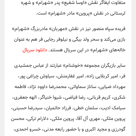
متفاوت ایفاگر نقش «اوسا شفیع» پدر «شهرام» و شهره
لرستانی در نقش «پروین» مادر «شهرام» است.
فریده سپاه منصور نیز در نقش «مهربان» مادربزرگ «شهرام»
بازی می‌کند و سحر ولد بیگی و نیلوفر رجایی فر هم به عنوان
خاله‌های «شهرام» در این سریال هستند.
دانلود سریال
سایر بازیگران مجموعه «خوشنام» عبارتند از عباس جمشیدی
فر، امیر کربلایی زاده، امیر غفارمنش، سیاوش چراغی پور،
مهرداد ضیایی، ساناز سماواتی، محمدرضا داوود نژاد، فاطمه
شکری، کریم قربانی، رضا فیاضی، شیوا خنیاگر، الهه جعفری،
سیامک ادیب، سلمان خطی، فرزاد حاتمیان، سیدرضا حسینی،
پروین ملکی، مهری آل آقا، پروین ملکی، دلارام ترکی، محسن
گودرزی و مجید اکبری و با حضور رابعه مدنی، خسرو احمدی،