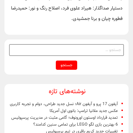
دستیار صداگذار: هیراد علوی فرد، اصلاح رنگ و نور: حمیدرضا
فطوره چیان و برنا جمشیدی.
جستجو
برای:
نوشته‌های تازه
آیفون 17 پرو و آیفون Air؛ نسل جدید طراحی، دوام و تجربه کاربری
عکس جدید ملانیا ترامپ: بانوی اول آمریکا
تمدید قرارداد اوستون اورونوف؛ گامی مثبت در مدیریت پرسپولیس
6 بهترین بازی لگو LEGO برای تمامی سنین کدامند؟
تغییرات جدید کریم باقری در تیم پرسپولیس