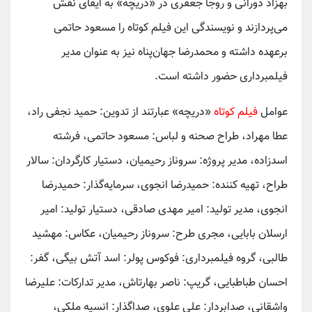
بهزاد دورانی و روجا جعفری در «دریچه» به ایفای نقش
می‌پردازند و نویسندگی این فیلم کوتاه را مسعود حاتمی
برعهده داشته و محمدرضا جهان‌پناه نیز به عنوان مدیر
فیلمبرداری حضور داشته است.
عوامل
فیلم کوتاه
«دریچه» عبارتند از تدوین: حمید نجفی راد،
عطا مهراد، طراح صحنه و لباس: مسعود حاتمی، فرشته
اسدزاده، مدیر پروژه: سروناز رحیمیان، دستیار کارگردان: سالار
طراح، تهیه کننده: حمیدرضا انجوی، سرمایه‌گذار: حمیدرضا
انجوی، مدیر تولید: امیر مهدی صادقی، دستیار تولید: امیر
ارسلان بابایی، مجری طرح: سروناز رحیمیان، عکاس: مهشید
طالبی، گروه فیلمبرداری: فوکوس پولر: اسد آتش بیگی، گفر:
احسان طباطبایی، گریپ: ناصر بهارتاش، مدیر تدارکات: علیرضا
واشقانی، صدابردار: علی علوی، صداگذار: انسیه ملکی،