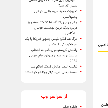
6 بهترین بازی لگو LEGO برای تمامی
سنین کدامند؟
تغییرات جدید کریم باقری در تیم
پرسپولیس
جام جهانی باشگاه ها ۲۰۲۵: همه چیز
درباره بزرگ ترین تورنمنت فوتبال
باشگاهی
مرگ غم انگیز رئیس جمهور آمریکا با یک
سرماخوردگی + عکس
واکنش کریستیانو رونالدو به انتخاب
عربستان به عنوان میزبان جام جهانی
2034
ترکیب النصر مقابل ضمک اعلام شد
مقصد بعدی کریستیانو رونالدو کجاست؟
از سراسر وب
اطبان
دانلود فیلم