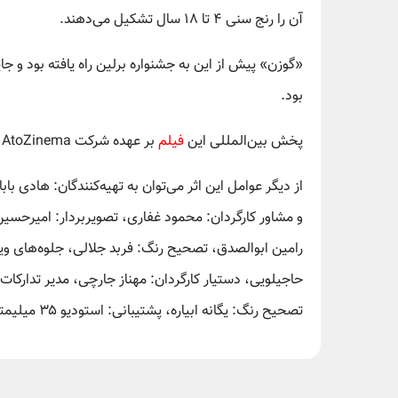
آن را رنج سنی ۴ تا ۱۸ سال تشکیل می‌دهند.
«گوزن» پیش از این به جشنواره برلین راه یافته بود و 
بود.
پخش بین‌المللی این
فیلم
بر عهده شرکت AtoZinema به مدیریت آزاده مسیح‌زاده است.
از دیگر عوامل این اثر می‌توان به تهیه‌کنندگان: هادی ب
و مشاور کارگردان: محمود غفاری، تصویربردار: امیرحسی
رامین ابوالصدق، تصحیح رنگ: فربد جلالی، جلوه‌های وی
حاجیلویی، دستیار کارگردان: مهناز جارچی، مدیر تدارکات
تصحیح رنگ: یگانه ابیاره، پشتیبانی: استودیو ۳۵ میلیمتری، پخش بین‌الملل: آزاده مسیح زاده و مشاور رسانه‌ای: حامد قریب اشاره کرد.