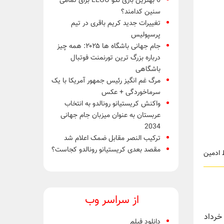
6 بهترین بازی لگو LEGO برای تمامی
سنین کدامند؟
تغییرات جدید کریم باقری در تیم
پرسپولیس
جام جهانی باشگاه ها ۲۰۲۵: همه چیز
درباره بزرگ ترین تورنمنت فوتبال
باشگاهی
مرگ غم انگیز رئیس جمهور آمریکا با یک
سرماخوردگی + عکس
واکنش کریستیانو رونالدو به انتخاب
عربستان به عنوان میزبان جام جهانی
2034
ترکیب النصر مقابل ضمک اعلام شد
مقصد بعدی کریستیانو رونالدو کجاست؟
از سراسر وب
» به کارکردانی سوجوی گوش ساخته کشور هندوستان سه شنبه ۳۱ خرداد
دانلود فیلم