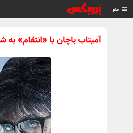
منو
آمیتاب باچان با «انتقام» به ش