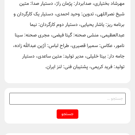
مهرشاد بختیاری، صدابردار: پژمان راژ، دستیار صدا: متین
شیخ نصراللهی، تدوین: وحید احمدی، دستیار یک کارگردان و
برنامه ریز: یاشار یحیایی، دستیار دوم کارگردان: نیما
عبدالعظیمی، منشی صحنه: گیتا فیضی، مجری صحنه: سینا
نامور، عکاس: سمیرا قصیری، ‎طراح لباس: اَژین عبدالله زاده،
جامه دار: بیتا خلیلی، مدیر تولید: متین ساعدی، دستیار
تولید: فرید کریمی، پشتیبان فنی: لنز ایران.
جستجو
برای: