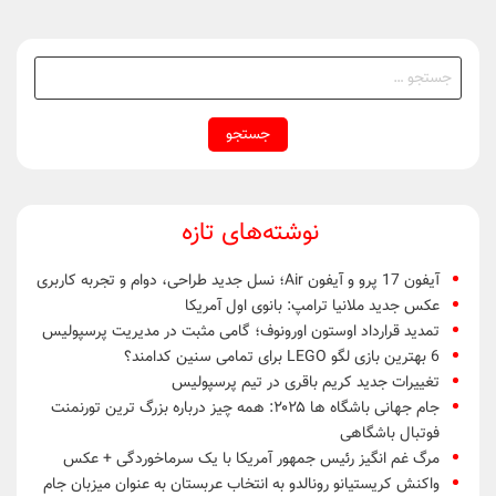
جستجو
برای:
نوشته‌های تازه
آیفون 17 پرو و آیفون Air؛ نسل جدید طراحی، دوام و تجربه کاربری
عکس جدید ملانیا ترامپ: بانوی اول آمریکا
تمدید قرارداد اوستون اورونوف؛ گامی مثبت در مدیریت پرسپولیس
6 بهترین بازی لگو LEGO برای تمامی سنین کدامند؟
تغییرات جدید کریم باقری در تیم پرسپولیس
جام جهانی باشگاه ها ۲۰۲۵: همه چیز درباره بزرگ ترین تورنمنت
فوتبال باشگاهی
مرگ غم انگیز رئیس جمهور آمریکا با یک سرماخوردگی + عکس
واکنش کریستیانو رونالدو به انتخاب عربستان به عنوان میزبان جام