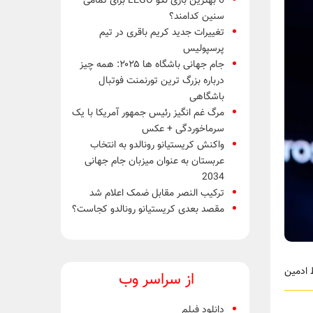
6 بهترین بازی لگو LEGO برای تمامی
سنین کدامند؟
تغییرات جدید کریم باقری در تیم
پرسپولیس
جام جهانی باشگاه ها ۲۰۲۵: همه چیز
درباره بزرگ ترین تورنمنت فوتبال
باشگاهی
مرگ غم انگیز رئیس جمهور آمریکا با یک
سرماخوردگی + عکس
واکنش کریستیانو رونالدو به انتخاب
عربستان به عنوان میزبان جام جهانی
2034
ترکیب النصر مقابل ضمک اعلام شد
مقصد بعدی کریستیانو رونالدو کجاست؟
از سراسر وب
دانلود فیلم