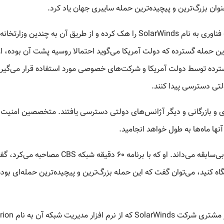
به گزارش رویترز، اواخر آذر ماه امسال هکرها یک شرکت فناوری به نام SolarWinds را هک کرده و از طریق آن به چندین وزارتخا
این حمله گسترده که دولت آمریکا می‌گوید احتمالا روسیه پشت آن بوده، از
ار شرکت SolarWinds که به طور گسترده توسط دولت آمریکا و شرکت‌های خصوصی مورد استفاده قرار می‌گیر
لتی دسترسی پیدا کنند.
ری و بازرگانی و دیگر آژانس‌های دولتی دسترسی یافتند. متخصصین امنیت
ها ماه‌ها به طول خواهد انجامید.
«برد اسمیت» رییس مایکروسافت این حمله را در تاریخ بی‌سابقه می‌داند. او که با برنامه ۶۰ دقیقه شبکه CBS مصا
اه کنید، می‌توان گفت که این حمله بزرگ‌ترین و پیچیده‌ترین حمله‌ای بوده
رویترز اشاره می‌کند که این حمله احتمالا حداکثر ۱۸ هزار مشتری شرکت SolarWinds که از نرم