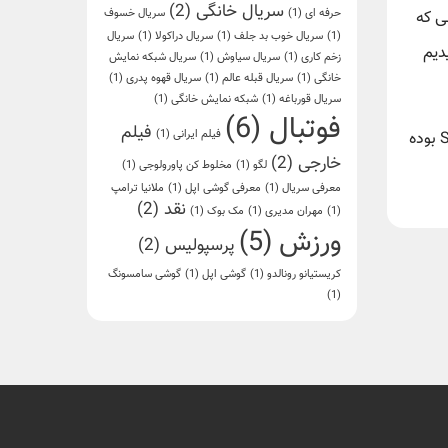
سریال خانگی
(2)
حرفه ای
(1)
سریال خسوف
ی که
(1)
سریال خوب بد جلف
(1)
سریال دراکولا
(1)
سریال
دیم
زخم کاری
(1)
سریال سیاوش
(1)
سریال شبکه نمایش
خانگی
(1)
سریال قبله عالم
(1)
سریال قهوه پدری
(1)
سریال قورباغه
(1)
شبکه نمایش خانگی
(1)
فوتبال
(6)
فیلم
فیلم ایرانی
(1)
سرویس‌های اطلاعاتی ایالات متحده ماه گذشته میلادی اعلام کردند که روسیه «احتمالا» مسئول سازماندهی حمله به SolarWinds بوده
خارجی
(2)
لگو
(1)
مخلوط کن پاورولوجی
(1)
معرفی سریال
(1)
معرفی گوشی اپل
(1)
ملانیا ترامپ
نقد
(2)
(1)
مهران مدیری
(1)
مک بوک
(1)
ورزش
(5)
پرسپولیس
(2)
کریستیانو رونالدو
(1)
گوشی اپل
(1)
گوشی سامسونگ
(1)