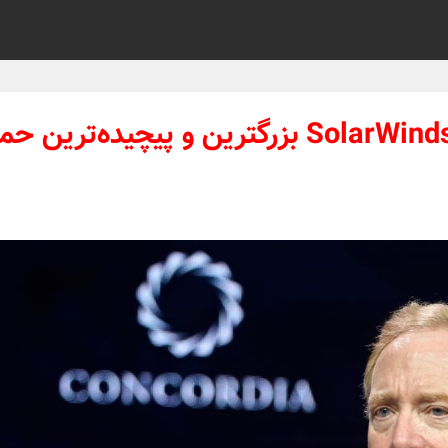
مدیر ارشد مایکروسافت: هک SolarWinds بزرگترین و پیچیده‌ترین 