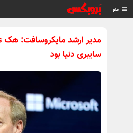
منو
سایبری دنیا بود