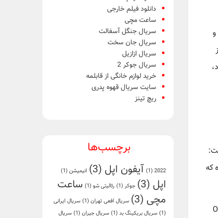
دانلود فیلم خارجی
ساعت مچی
سریال جنگل آسفالت
نه و
سریال جان سخت
سریال ازازیل
سریال جوکر 2
د،
خرید لوازم خانگی از قابلمه
سایت سریال قهوه پدری
ریچ تینز
برچسب‌ها
حبه می‌کرد، گفت:
 که
آیفون اپل
(3)
2022
(1)
انیمیشن
(1)
اپل
(3)
ساعت
جوکر
(1)
رئالیتی شو
(1)
مچی
(3)
سریال افعی تهران
(1)
سریال ایرانی
 افزار مدیریت شبکه آن به نام Orion
(1)
سریال بریکینگ بد
(1)
سریال جیران
(1)
سریال