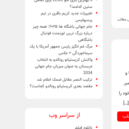
6 بهترین بازی لگو LEGO برای تمامی
سنین کدامند؟
تغییرات جدید کریم باقری در تیم
پرسپولیس
ی مطالب
جام جهانی باشگاه ها ۲۰۲۵: همه چیز
درباره بزرگ ترین تورنمنت فوتبال
باشگاهی
مرگ غم انگیز رئیس جمهور آمریکا با یک
سرماخوردگی + عکس
واکنش کریستیانو رونالدو به انتخاب
عربستان به عنوان میزبان جام جهانی
و
2034
ترکیب النصر مقابل ضمک اعلام شد
ن کشور، در 14 دسامبر
مقصد بعدی کریستیانو رونالدو کجاست؟
 خود را
…]
از سراسر وب
طلب
دانلود فیلم