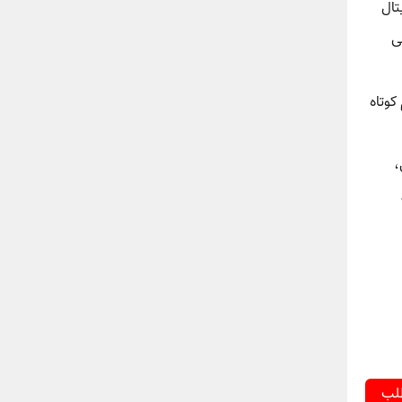
جیتال
ی
یا فیلم کوتاه
لی،
طلب