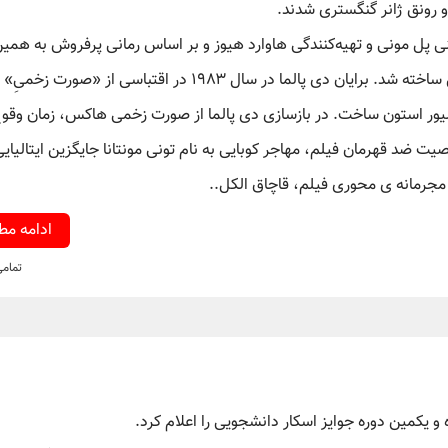
 پل مونی و تهیه‌کنندگی هاوارد هیوز و بر اساس رمانی پرفروش به همی
نام(و الهام گرفته از زندگی آل کاپون) نوشته آرمیتاژ تریل ساخته شد. برایان دی پالما در سال ۱۹۸۳ در اقتباسی از «صورت زخمیِ»
لیور استون ساخت. در بازسازی دی پالما از صورت زخمی هاکس، زمان وقو
 شد؛ و در مورد شخصیت ضد قهرمان فیلم، مهاجر کوبایی به نام تونی مونتانا جایگزین ایتالیای
 مجرمانه ی محوری فیلم، قاچاق الکل..
ادامه م
تمام
 یکمین دوره جوایز اسکار دانشجویی را اعلام کرد.