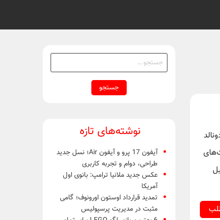
جستجو
برای:
نوشته‌های تازه
 متحده، دونالد
آیفون 17 پرو و آیفون Air؛ نسل جدید
‌های
طراحی، دوام و تجربه کاربری
 وی در تاریخ 26 آوریل
عکس جدید ملانیا ترامپ: بانوی اول
آمریکا
تمدید قرارداد اوستون اورونوف؛ گامی
مثبت در مدیریت پرسپولیس
طلب