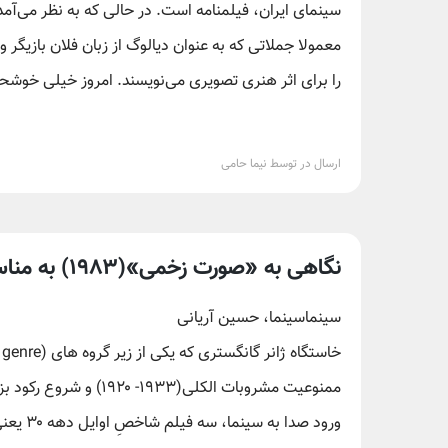
سینمای ایران، فیلمنامه است. در حالی که به نظر می‌آم
معمولا جملاتی که به عنوان دیالوگ از زبان فلان بازیگ
را برای اثر هنری تصویری می‌نویسند. امروز خیلی خوشحا
ارسال در توسط نیما حامی
نگاهی به «صورت زخمی»(۱۹۸۳) به مناسبت ۸۴ سالگی برایان دی پالما/ دنیا از آنِ توست!
سینماسینما، حسین آریانی