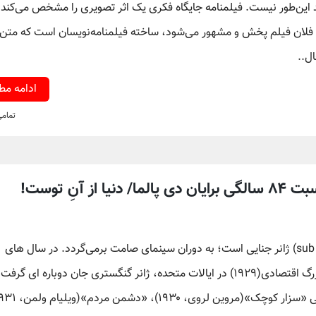
د این‌طور نیست. فیلمنامه جایگاه فکری یک اثر تصویری را مشخص می‌کند 
ر و فلان فیلم پخش و مشهور می‌شود، ساخته فیلمنامه‌نویسان است که متن
ل..
ادامه م
تمام
خاستگاه ژانر گانگستری که یکی از زیر گروه های (sub genre) ژانر جنایی است؛ به دوران سینمای صامت برمی‌گردد. در سال های
ممنوعیت مشروبات الکلی(۱۹۳۳- ۱۹۲۰) و شروع رکود بزرگ اقتصادی(۱۹۲۹) در ایالات متحده، ژانر گنگستری جان دوباره ای گرف