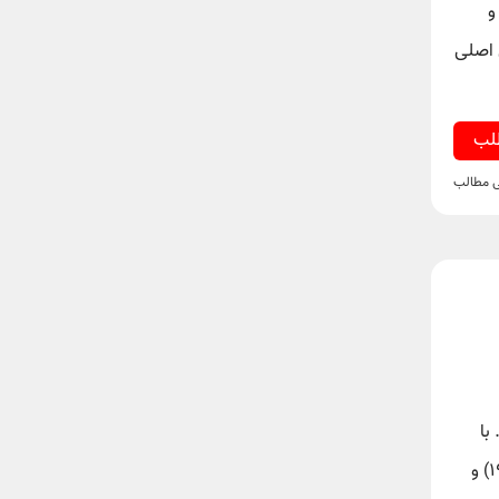
و
 اصلی
طلب
ی مطالب
ت. با
ورود صدا به سینما، سه فیلم شاخصِ اوایل دهه ۳۰ یعنی «سزار کوچک»(مروین لروی، ۱۹۳۰)، «دشمن مردم»(ویلیام ولمن، ۱۹۳۱) و