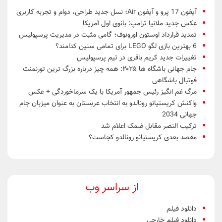
آیفون 17 پرو و آیفون Air؛ نسل جدید طراحی، دوام و تجربه کاربری
عکس جدید ملانیا ترامپ: بانوی اول آمریکا
تمدید قرارداد اوستون اورونوف؛ گامی مثبت در مدیریت پرسپولیس
6 بهترین بازی لگو LEGO برای تمامی سنین کدامند؟
تغییرات جدید کریم باقری در تیم پرسپولیس
جام جهانی باشگاه ها ۲۰۲۵: همه چیز درباره بزرگ ترین تورنمنت
فوتبال باشگاهی
مرگ غم انگیز رئیس جمهور آمریکا با یک سرماخوردگی + عکس
واکنش کریستیانو رونالدو به انتخاب عربستان به عنوان میزبان جام
جهانی 2034
ترکیب النصر مقابل ضمک اعلام شد
مقصد بعدی کریستیانو رونالدو کجاست؟
از سراسر وب
دانلود فیلم
دانلود فیلم خارجی