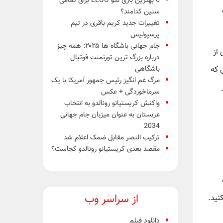
6 بهترین بازی لگو LEGO برای تمامی
سنین کدامند؟
تغییرات جدید کریم باقری در تیم
پرسپولیس
جام جهانی باشگاه ها ۲۰۲۵: همه چیز
از
درباره بزرگ ترین تورنمنت فوتبال
باشگاهی
 که
مرگ غم انگیز رئیس جمهور آمریکا با یک
‌گیر
سرماخوردگی + عکس
واکنش کریستیانو رونالدو به انتخاب
عربستان به عنوان میزبان جام جهانی
2034
ترکیب النصر مقابل ضمک اعلام شد
مقصد بعدی کریستیانو رونالدو کجاست؟
از سراسر وب
نید.
دانلود فیلم