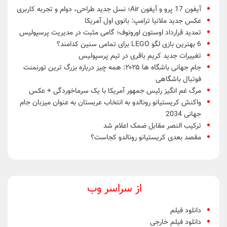
آیفون 17 پرو و آیفون Air؛ نسل جدید طراحی، دوام و تجربه کاربری
عکس جدید ملانیا ترامپ: بانوی اول آمریکا
تمدید قرارداد اوستون اورونوف؛ گامی مثبت در مدیریت پرسپولیس
6 بهترین بازی لگو LEGO برای تمامی سنین کدامند؟
تغییرات جدید کریم باقری در تیم پرسپولیس
جام جهانی باشگاه ها ۲۰۲۵: همه چیز درباره بزرگ ترین تورنمنت
فوتبال باشگاهی
مرگ غم انگیز رئیس جمهور آمریکا با یک سرماخوردگی + عکس
واکنش کریستیانو رونالدو به انتخاب عربستان به عنوان میزبان جام
جهانی 2034
ترکیب النصر مقابل ضمک اعلام شد
مقصد بعدی کریستیانو رونالدو کجاست؟
از سراسر وب
دانلود فیلم
دانلود فیلم خارجی