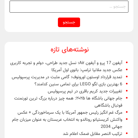
جستجو
برای:
نوشته‌های تازه
آیفون 17 پرو و آیفون Air؛ نسل جدید طراحی، دوام و تجربه کاربری
عکس جدید ملانیا ترامپ: بانوی اول آمریکا
تمدید قرارداد اوستون اورونوف؛ گامی مثبت در مدیریت پرسپولیس
6 بهترین بازی لگو LEGO برای تمامی سنین کدامند؟
تغییرات جدید کریم باقری در تیم پرسپولیس
جام جهانی باشگاه ها ۲۰۲۵: همه چیز درباره بزرگ ترین تورنمنت
فوتبال باشگاهی
مرگ غم انگیز رئیس جمهور آمریکا با یک سرماخوردگی + عکس
واکنش کریستیانو رونالدو به انتخاب عربستان به عنوان میزبان جام
جهانی 2034
ترکیب النصر مقابل ضمک اعلام شد